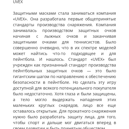
UVEX
Защитными масками стала заниматься компания
«UVEX». Она разработала первые общепринятые
стандарты производства снаряжения. Компания
занималась производством защитных очков
начиная с лыжных очков и заканчивая
защитными очками для теннисистов. Было
совершенно очевидно, что в их спектре моделей
может найтись что-то подходящее и для
пейнтбола. И нашлось. Стандарт «UVEX» был
учрежден как признанный стандарт производства
пейнтбольных защитных очков — это было
гигантским шагом по направлению к обеспечению
безопасности в пейнтболе. Но сделать эту игру
доступной для всякого потенциального покупателя
было недостаточно. Хотя глаза и были защищены,
а тело могло выдержать нападения этих
маленьких круглых снарядов, лицо все еще
оставалось открытым. Для прокатного снаряжения
нужно было разработать защиту лица, для того,
чтобы спорт и дальше мог двигаться вперед в
своем развитии и быть принятым обществом.