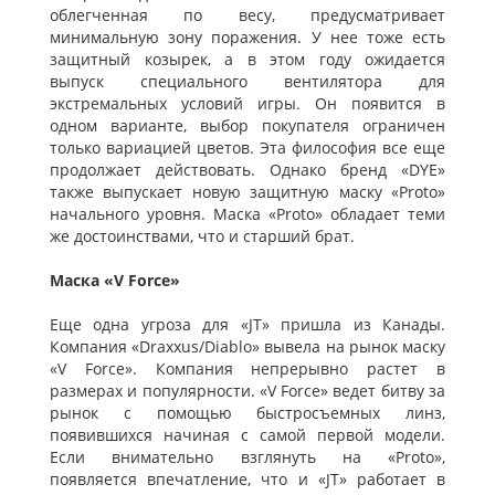
облегченная по весу, предусматривает
минимальную зону поражения. У нее тоже есть
защитный козырек, а в этом году ожидается
выпуск специального вентилятора для
экстремальных условий игры. Он появится в
одном варианте, выбор покупателя ограничен
только вариацией цветов. Эта философия все еще
продолжает действовать. Однако бренд «DYE»
также выпускает новую защитную маску «Proto»
начального уровня. Маска «Proto» обладает теми
же достоинствами, что и старший брат.
Маска «V Force»
Еще одна угроза для «JT» пришла из Канады.
Компания «Draxxus/Diablo» вывела на рынок маску
«V Force». Компания непрерывно растет в
размерах и популярности. «V Force» ведет битву за
рынок с помощью быстросъемных линз,
появившихся начиная с самой первой модели.
Если внимательно взглянуть на «Proto»,
появляется впечатление, что и «JT» работает в