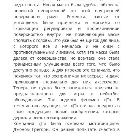
вида спорта. Новая маска была удобна, обклеена
пористой пенорезиной по всей внутренней
поверхности рамы. Ремешки, взятые от
мотошлема, были прочными и мягкими со
скользящей регулировкой и прорезиненной
поверхностью внутри, не позволяющей маске
сползать с головы. Это уже был не щиток для лица,
с которого все и началось и не очки с
противотуманными линзами. Хотя эта маска была
далека от совершенства, но все-таки она стала
грандиозным улучшением всего того, что было
доступно раньше. А для игроков это означало, что
появился тот, кто воспринимал их всерьез и даже
производил специально для них аксессуары.
Теперь не нужно было заниматься поиском не
предназначенного для игры в пейнтбол
оборудования. Так родился феномен «JT». В
течение последующих лет «JT» начала внедрять в
свою продукцию новые изобретения, которые
держали рынок в напряжении.
Компания «JT» была основана мотогонщиком
Джоном Грегори. Он решил попытать счастья в