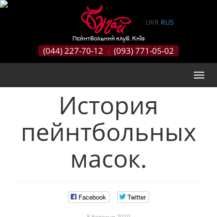
0
UKR
RUS
(044) 227-70-12
(093) 771-05-02
|
История
пейнтбольных
масок.
Facebook
Twitter
8 березня 2010