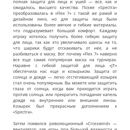
полная защита для лица и ушей — все, как и
ожидалось, высшего качества. Позже «Spectra»
преобразовалась в «Flex 7» с такой же рамой и
дизайном линз, но для защиты лица были
использованы более мягкие и гибкие материалы,
что подразумевает большой комфорт. Каждому
игроку хотелось получить более гибкую защиту
для лица, так как это увеличивало шансы на то,
что шарики будут отскакивать от нее, а не
разбиваться о маску. Вот почему «Flex 7» наверно
все еще самая популярная маска на турнирах.
Наравне с гибкой защитой для лица «JT»
обеспечила нас еще и козырьком. Защита от
солнца и дождя — легко отстегивающий козырек
стал очень популярным. Вы можете или защитить
глаза от солнца, когда вам приходится играть
против солнца, или прекратить попадание капель
дождя на внутренние или внешние линзы.
Козырек был прекрасным дополнением к
«Spectra».
Затем появился революционный «Crosswind» —
вентилятор для игры при большой влажности и