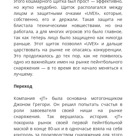
этого кошмарного щитка был прост — эффективно,
но жутко неудобно. Щиток располагался между
лицом и защитными очками «UVEX», которые,
собственно, его и держали. Такая защита не
блистала техническими новшествами, но она
работала, а для многих игроков это было главное,
так как теперь лицо было защищено как никогда
раньше. Этот щиток позволил «UVEX» и дальше
царствовать на рынке не опасаясь конкуренции.
Это продолжалось до тех пор, как не появилось
одно из важнейших имен на рынке пейнтбольного
снаряжения — в то время все начало меняться к
лучшему.
Переход
Компания «JT» была основана мотогонщиком
Джоном Грегори. Он решил попытать счастья в
роли завоевателя своей ниши на рынке
снаряжения. Так вершилась история. «JT»
покорила рынок своей первой пейнтбольной
маской в конце 80-ых и в одночасье взяла на себя
контроль за производством снаряжения для этого