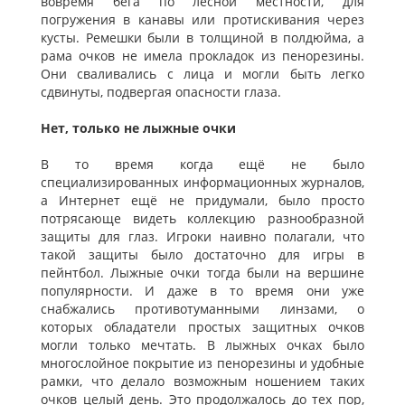
вовремя бега по лесной местности, для
погружения в канавы или протискивания через
кусты. Ремешки были в толщиной в полдюйма, а
рама очков не имела прокладок из пенорезины.
Они сваливались с лица и могли быть легко
сдвинуты, подвергая опасности глаза.
Нет, только не лыжные очки
В то время когда ещё не было
специализированных информационных журналов,
а Интернет ещё не придумали, было просто
потрясающе видеть коллекцию разнообразной
защиты для глаз. Игроки наивно полагали, что
такой защиты было достаточно для игры в
пейнтбол. Лыжные очки тогда были на вершине
популярности. И даже в то время они уже
снабжались противотуманными линзами, о
которых обладатели простых защитных очков
могли только мечтать. В лыжных очках было
многослойное покрытие из пенорезины и удобные
рамки, что делало возможным ношением таких
очков целый день. Это продолжалось до тех пор,