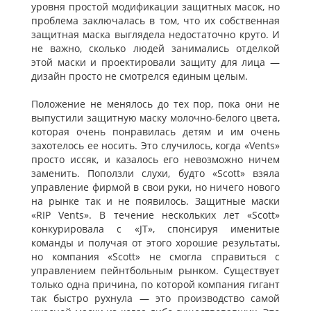
уровня простой модификации защитных масок, но
проблема заключалась в том, что их собственная
защитная маска выглядела недостаточно круто. И
не важно, сколько людей занимались отделкой
этой маски и проектировали защиту для лица —
дизайн просто не смотрелся единым целым.
Положение не менялось до тех пор, пока они не
выпустили защитную маску молочно-белого цвета,
которая очень понравилась детям и им очень
захотелось ее носить. Это случилось, когда «Vents»
просто иссяк, и казалось его невозможно ничем
заменить. Поползли слухи, будто «Scott» взяла
управление фирмой в свои руки, но ничего нового
на рынке так и не появилось. Защитные маски
«RIP Vents». В течение нескольких лет «Scott»
конкурировала с «JT», спонсируя именитые
команды и получая от этого хорошие результаты,
но компания «Scott» не смогла справиться с
управлением пейнтбольным рынком. Существует
только одна причина, по которой компания гигант
так быстро рухнула — это производство самой