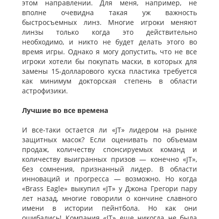
этом направлении. Для меня, например, не
вполне очевидна такая уж важность
быстросъемных линз. Многие игроки меняют
линзы только когда это действительно
необходимо, и никто не будет делать этого во
время игры. Однако я могу допустить, что не все
игроки хотели бы покупать маски, в которых для
замены 15-долларового куска пластика требуется
как минимум докторская степень в области
астрофизики.
Лучшие во все времена
И все-таки остается ли «JT» лидером на рынке
защитных масок? Если оценивать по объемам
продаж, количеству спонсируемых команд и
количеству выигранных призов — конечно «JT»,
без сомнения, признанный лидер. В области
инноваций и прогресса — возможно. Но когда
«Brass Eagle» выкупил «JT» у Джона Грегори пару
лет назад, многие говорили о кончине славного
имени в истории пейнтбола. Но как они
ошибались! Компания «JT» еще никогда не была