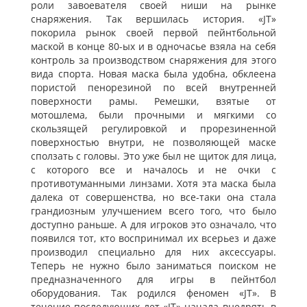
роли завоевателя своей ниши на рынке
снаряжения. Так вершилась история. «JT»
покорила рынок своей первой пейнтбольной
маской в конце 80-ых и в одночасье взяла на себя
контроль за производством снаряжения для этого
вида спорта. Новая маска была удобна, обклеена
пористой пенорезиной по всей внутренней
поверхности рамы. Ремешки, взятые от
мотошлема, были прочными и мягкими со
скользящей регулировкой и прорезиненной
поверхностью внутри, не позволяющей маске
сползать с головы. Это уже был не щиток для лица,
с которого все и началось и не очки с
противотуманными линзами. Хотя эта маска была
далека от совершенства, но все-таки она стала
грандиозным улучшением всего того, что было
доступно раньше. А для игроков это означало, что
появился тот, кто воспринимал их всерьез и даже
производил специально для них аксессуары.
Теперь не нужно было заниматься поиском не
предназначенного для игры в пейнтбол
оборудования. Так родился феномен «JT». В
течение последующих лет «JT» начала внедрять в