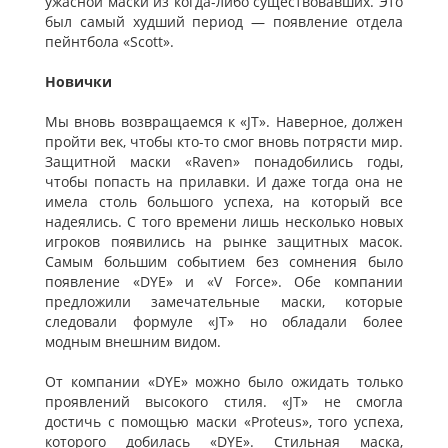
ужасной маски из когда-либо существовавших. Это
был самый худший период — появление отдела
пейнтбола «Scott».
Новички
Мы вновь возвращаемся к «JT». Наверное, должен
пройти век, чтобы кто-то смог вновь потрясти мир.
Защитной маски «Raven» понадобились годы,
чтобы попасть на прилавки. И даже тогда она не
имела столь большого успеха, на который все
надеялись. С того времени лишь несколько новых
игроков появились на рынке защитных масок.
Самым большим событием без сомнения было
появление «DYE» и «V Force». Обе компании
предложили замечательные маски, которые
следовали формуле «JT» но обладали более
модным внешним видом.
От компании «DYE» можно было ожидать только
проявлений высокого стиля. «JT» не смогла
достичь с помощью маски «Proteus», того успеха,
которого добилась «DYE». Стильная маска,