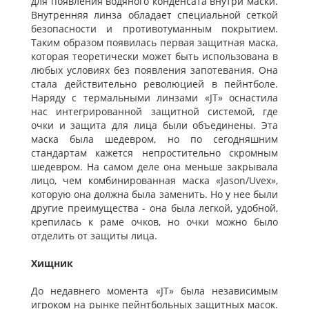
для появления водяного конденсата внутри маски.
Внутренняя линза обладает специальной сеткой
безопасности и противотуманным покрытием.
Таким образом появилась первая защитная маска,
которая теоретически может быть использована в
любых условиях без появления запотевания. Она
стала действительно революцией в пейнтболе.
Наряду с термальными линзами «JT» оснастила
нас интегрированной защитной системой, где
очки и защита для лица были объединены. Эта
маска была шедевром, но по сегодняшним
стандартам кажется непростительно скромным
шедевром. На самом деле она меньше закрывала
лицо, чем комбинированная маска «Jason/Uvex»,
которую она должна была заменить. Но у нее были
другие преимущества - она была легкой, удобной,
крепилась к раме очков, но очки можно было
отделить от защиты лица.
Хищник
До недавнего момента «JT» была независимым
игроком на рынке пейнтбольных защитных масок.