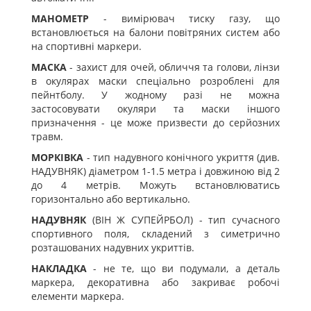
МАНОМЕТР
- вимірювач тиску газу, що
встановлюється на балони повітряних систем або
на спортивні маркери.
МАСКА
- захист для очей, обличчя та голови, лінзи
в окулярах маски спеціально розроблені для
пейнтболу. У жодному разі не можна
застосовувати окуляри та маски іншого
призначення - це може призвести до серйозних
травм.
МОРКІВКА
- тип надувного конічного укриття (див.
НАДУВНЯК) діаметром 1-1.5 метра і довжиною від 2
до 4 метрів. Можуть встановлюватись
горизонтально або вертикально.
НАДУВНЯК
(ВІН Ж СУПЕЙРБОЛ) - тип сучасного
спортивного поля, складений з симетрично
розташованих надувних укриттів.
НАКЛАДКА
- не те, що ви подумали, а деталь
маркера, декоративна або закриває робочі
елементи маркера.