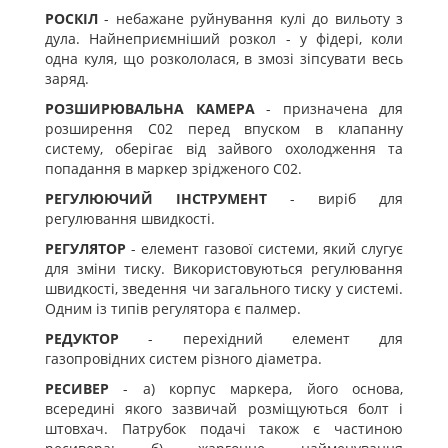
РОСКІЛ
- небажане руйнування кулі до вильоту з
дула. Найнеприємніший розкол - у фідері, коли
одна куля, що розкололася, в змозі зіпсувати весь
заряд.
РОЗШИРЮВАЛЬНА КАМЕРА
- призначена для
розширення С02 перед впуском в клапанну
систему, оберігає від зайвого охолодження та
попадання в маркер зрідженого С02.
РЕГУЛЮЮЧИЙ ІНСТРУМЕНТ
- виріб для
регулювання швидкості.
РЕГУЛЯТОР
- елемент газової системи, який слугує
для зміни тиску. Використовуються регулювання
швидкості, зведення чи загального тиску у системі.
Одним із типів регулятора є палмер.
РЕДУКТОР
- перехідний елемент для
газопровідних систем різного діаметра.
РЕСИВЕР
- а) корпус маркера, його основа,
всередині якого зазвичай розміщуються болт і
штовхач. Патрубок подачі також є частиною