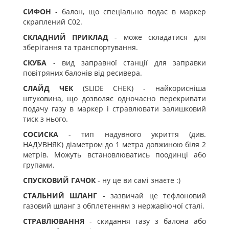
СИФОН
- балон, що спеціально подає в маркер
скраплений С02.
СКЛАДНИЙ ПРИКЛАД
- може складатися для
зберігання та транспортування.
СКУБА
- вид заправної станції для заправки
повітряних балонів від ресивера.
СЛАЙД ЧЕК
(SLIDE CHEK) - найкорисніша
штуковина, що дозволяє одночасно перекривати
подачу газу в маркер і стравлювати залишковий
тиск з нього.
СОСИСКА
- тип надувного укриття (див.
НАДУВНЯК) діаметром до 1 метра довжиною біля 2
метрів. Можуть встановлюватись поодинці або
групами.
СПУСКОВИЙ ГАЧОК
- ну це ви самі знаєте :)
СТАЛЬНИЙ ШЛАНГ
- зазвичай це тефлоновий
газовий шланг з обплетенням з нержавіючої сталі.
СТРАВЛЮВАННЯ
- скидання газу з балона або