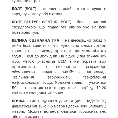
турнірних іграх.
БОЛТ
(BOLT) - поршень, який штовхає кулю в
зарядну камеру або в ствол.
БОЛТ ВЕНТУРІ
(VENTURI BOLT) - болт із частою
свердловкою, що подає газ рівномірно на всю
поверхню кулі.
ВЕЛИКА СЦЕНАРНА ГРА
- найвеселіший захід у
пейнтболі, коли воюють одночасно кілька сотень
гравців на великому просторі протягом кількох
годин, іноді до двох днів. На відміну від звичайних
ігор, метою учасників БСМ є не поразка всіх
противників, а виконання заздалегідь
обумовлених завдань, "місій" - наприклад,
"звільнення заручників", "захоплення
нафтосховища" тощо. Уражені гравці - учасники
БСІ - повертаються в гру після від'їзду 10-20
хвилин у спеціальних зонах.
БОЧКА
- тип надувного укриття (див. НАДУВНЯК)
діаметром близько 1.5 метра і довжиною близько 2
метрів. Можуть встановлюватись горизонтально
або вертикально.