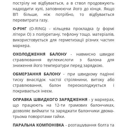
пострілу не відбувається, а в ствол продовжують
надходити кулі, заповнюючи його до кінця. Якщо
ВП більше, ніж потрібно, то відбувається
перевитрата газу.
О-РІНГ
(O-RING) - кільцева прокладка (у формі
літери O) з поліуретану, тефлону тощо. матеріалів,
використовується для герметизації різних частин
маркера.
ОХОЛОДЖЕННЯ БАЛОНУ
- навмисно швидке
стравлювання вуглекислоти з балона для
зниження його температури перед зарядкою.
ОБМЕРЗАННЯ БАЛОНУ
- при швидкому падінні
тиску внаслідок частої стрілянини, витоку або
стравлювання, балон переохолоджується і
покривається інеєм.
ОПРАВКА ШВИДКОГО ЗАРЯДЖЕННЯ
- у маркерах,
що працюють на 12-ти грамових балончиках,
дозволяє виймати та заряджати балончики двома-
трьома поворотами гайки.
ПАРАЛЬНА КОМПОНІВКА
- розташування болта та