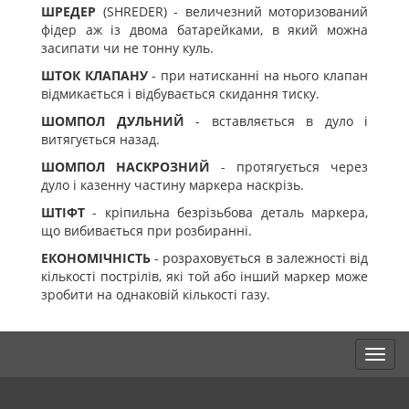
ШРЕДЕР
(SHREDER) - величезний моторизований
фідер аж із двома батарейками, в який можна
засипати чи не тонну куль.
ШТОК КЛАПАНУ
- при натисканні на нього клапан
відмикається і відбувається скидання тиску.
ШОМПОЛ ДУЛЬНИЙ
- вставляється в дуло і
витягується назад.
ШОМПОЛ НАСКРОЗНИЙ
- протягується через
дуло і казенну частину маркера наскрізь.
ШТІФТ
- кріпильна безрізьбова деталь маркера,
що вибивається при розбиранні.
ЕКОНОМІЧНІСТЬ
- розраховується в залежності від
кількості пострілів, які той або інший маркер може
зробити на однаковій кількості газу.