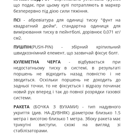
що подає, при цьому кулі потрапляють в маркер
безперервно під дією сили тяжіння.
ПСІ
- абревіатура для одиниці тиску "фунт на
квадратний дюйм", стандартна одиниця для
вимірювання тиску в пейнтболі, дорівнює 0,071 кг/
см2.
ПУШПІН
(PUSH-PIN) - збірний кріпильний
швидкознімний елемент, що зазвичай фіксує болт.
КУЛЕМЕТНА ЧЕРГА
- відбувається при
недостатньому тиску в системі, в результаті
поршень не відходить назад повністю і не
зводиться. Оскільки поршень не доходить до
задньої точки, то не фіксується і відразу починає
новий рух вперед і так до повної розрядки газової
системи.
РАКЕТА
(БОЧКА З ВУХАМИ) - тип надувного
укриття (див. НА-ДУВНЯК) діаметром близько 1.5
метра і висотою близько 1 метра. Збоку ракета має
трикутні виступи, схожі на вигляд зі
стабілізаторами.