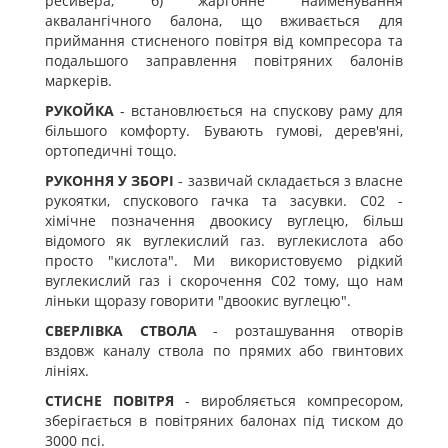
ресивера; б) жаргонне найменування
аквалангічного балона, що вживається для
приймання стисненого повітря від компресора та
подальшого заправлення повітряних балонів
маркерів.
РУКОЙКА
- встановлюється на спускову раму для
більшого комфорту. Бувають гумові, дерев'яні,
ортопедичні тощо.
РУКОННЯ У ЗБОРІ
- зазвичай складається з власне
рукоятки, спускового гачка та засувки. С02 -
хімічне позначення двоокису вуглецю, більш
відомого як вуглекислий газ. вуглекислота або
просто "кислота". Ми використовуємо рідкий
вуглекислий газ і скорочення С02 тому, що нам
ліньки щоразу говорити "двоокис вуглецю".
СВЕРЛІВКА СТВОЛА
- розташування отворів
вздовж каналу ствола по прямих або гвинтових
лініях.
СТИСНЕ ПОВІТРЯ
- виробляється компресором,
зберігається в повітряних балонах під тиском до
3000 псі.