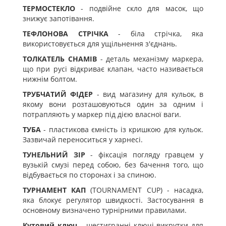
ТЕРМОСТЕКЛО
- подвійне скло для масок, що
знижує запотівання.
ТЕФЛОНОВА СТРІЧКА
- біла стрічка, яка
використовується для ущільнення з'єднань.
ТОЛКАТЕЛЬ СНАМІВ
- деталь механізму маркера,
що при русі відкриває клапан, часто називається
нижнім болтом.
ТРУБЧАТИЙ ФІДЕР
- вид магазину для кульок, в
якому вони розташовуються один за одним і
потрапляють у маркер під дією власної ваги.
ТУБА
- пластикова ємність із кришкою для кульок.
Зазвичай переноситься у харнесі.
ТУНЕЛЬНИЙ ЗІР
- фіксація погляду гравцем у
вузькій смузі перед собою, без бачення того, що
відбувається по сторонах і за спиною.
ТУРНАМЕНТ КАП
(TOURNAMENT CUP) - насадка,
яка блокує регулятор швидкості. Застосування в
основному визначено турнірними правилами.
Кутовий ключ
- шестигранні ключі-викрутки для