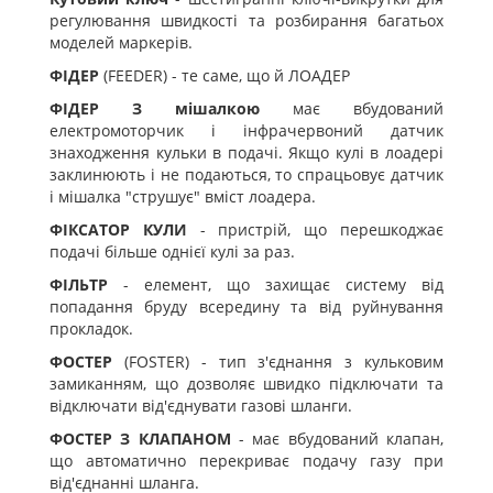
регулювання швидкості та розбирання багатьох
моделей маркерів.
ФІДЕР
(FEEDER) - те саме, що й ЛОАДЕР
ФІДЕР З мішалкою
має вбудований
електромоторчик і інфрачервоний датчик
знаходження кульки в подачі. Якщо кулі в лоадері
заклинюють і не подаються, то спрацьовує датчик
і мішалка "струшує" вміст лоадера.
ФІКСАТОР КУЛИ
- пристрій, що перешкоджає
подачі більше однієї кулі за раз.
ФІЛЬТР
- елемент, що захищає систему від
попадання бруду всередину та від руйнування
прокладок.
ФОСТЕР
(FOSTER) - тип з'єднання з кульковим
замиканням, що дозволяє швидко підключати та
відключати від'єднувати газові шланги.
ФОСТЕР З КЛАПАНОМ
- має вбудований клапан,
що автоматично перекриває подачу газу при
від'єднанні шланга.