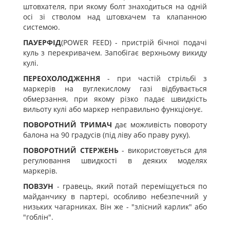
штовхателя, при якому болт знаходиться на одній
осі зі стволом над штовхачем та клапанною
системою.
ПАУЕРФІД
(POWER FEED) - пристрій бічної подачі
куль з перекривачем. Запобігає верхньому викиду
кулі.
ПЕРЕОХОЛОДЖЕННЯ
- при частій стрільбі з
маркерів на вуглекислому газі відбувається
обмерзання, при якому різко падає швидкість
вильоту кулі або маркер неправильно функціонує.
ПОВОРОТНИЙ ТРИМАЧ
дає можливість повороту
балона на 90 градусів (під ліву або праву руку).
ПОВОРОТНИЙ СТЕРЖЕНЬ
- використовується для
регулювання швидкості в деяких моделях
маркерів.
ПОВЗУН
- гравець, який потай переміщується по
майданчику в партері, особливо небезпечний у
низьких чагарниках. Він же - "злісний карлик" або
"гоблін".