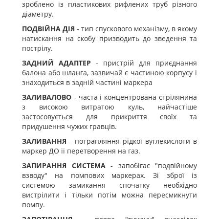
зроблено із пластикових рифлених труб різного
діаметру.
ПОДВІЙНА ДІЯ
- тип спускового механізму, в якому
натискання на скобу призводить до зведення та
пострілу.
ЗАДНИЙ АДАПТЕР
- пристрій для приєднання
балона або шланга, зазвичай є частиною корпусу і
знаходиться в задній частині маркера
ЗАЛИВАЛОВО
- часта і концентрована стрілянина
з високою витратою куль, найчастіше
застосовується для прикриття своїх та
придушення чужих гравців.
ЗАЛИВАННЯ
- потрапляння рідкої вуглекислоти в
маркер ДО її перетворення на газ.
ЗАПИРАННЯ СИСТЕМА
- запобігає "подвійному
взводу" на помпових маркерах. Зі зброї із
системою замикання спочатку необхідно
вистрілити і тільки потім можна пересмикнути
помпу.