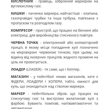
КИСЛОТНИК
- гравець, озброєний маркером на
вуглекислому газі.
КИШКИ
- начинка маркера, найчастіше - клапана,
газопровідні трубки та інша трібуха, пов'язана з
пропуском та розподілом газу.
КОМПРЕСОР
- пристрій, що працює на бензині або
електриці, для виробництва стисненого повітря.
ЧЕРВНА ТОЧКА
- електронний або коліматорний
приціл, в якому місце попадання кулі позначено
на мікроекрані червоною точкою, при цьому, на
відміну від лазерних прицілів, жодного променя на
ціль не проектується.
ЛОАДЕР
(LOADER) - те саме, що і Хоппер.
МАГАЗИН
- у пейнтболі немає магазинів, зате є
ФІДЕРИ, ЛОАДЕРИ І ХОПЕРИ, тобто. ємності для
куль, що знаходиться над стволом маркера.
МАРКЕР
- пейнтбольна зброя, що працює на
стиснутому газі та вистрілює желатинові кулі з
фарбою. Бувають помпові, напівавтоматичні та
автоматичні.