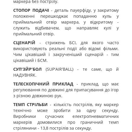
маркера без пострілу.
СТОПОР ПОДАЧІ
- деталь пауерфіду, у закритому
положенні перешкоджає попаданню куль у
приймальний отвір маркера, у відкритому -
служить відбивачем, що направляє кулі у
приймальний отвір.
СЦЕНАРІЙ
- стрижень БСІ, для якого часто
використовують реальні події або відомі фільми.
Чим цікавіший і закрученіший сценарій - тим
цікавіший і БСМ.
СУП'ЗЙР'БОЛ
(SUP'AIR'BALL) - те саме, що й
НАДУВНЯК.
ТЕЛЕСКОПІЧНИЙ ПРИКЛАД
- приклад, що має
регулювання по довжині для припасування до ігор
з різною довжиною рук.
ТЕМП СТРІЛЬБИ
- кількість пострілів, яку маркер
технічно може зробити за одну секунду.
Виробники сучасних електропневматичних
маркерів домовилися про граничний темп
стрілянини - 13,8 пострілів за секунду.