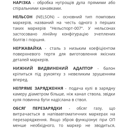
НАРІЗКА
- обробка нутрощів дула прямими або
спіральними канавками.
НЕЛЬСОН
(NELSON) – основний тип помпових
маркерів, названий на честь одного з перших
таких маркерів "Нельспорт-007". У нельсонах
застосовано лінійну конфігурацію зчеплених
болтів і поршня.
НЕРЖАВАЙКА
- сталь з низьким коефіцієнтом
поверхневого тертя для виготовлення якісних
деталей маркерів.
НИЖНИЙ ВИДВИНЕНИЙ АДАПТОР
- балон
кріпиться під рукоятку з невеликим зрушенням
вперед.
НЕПРЯМЕ ЗАРЯДЖЕННЯ
- подача кулі в зарядну
камеру діаметром більше, ніж канал ствола, звідки
куля повинна бути надіслана в ствол.
ОБСЯГ ПЕРЕЗАРЯДКИ
- обсяг газу, що
витрачається в напівавтоматичних маркерах на
перезарядження. Якщо зброя функціонує при ОП
менше необхідного, то маркер не зводиться,