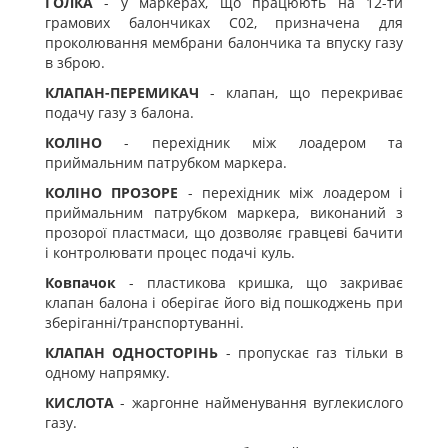
ГОЛКА
- у маркерах, що працюють на 12-ти
грамових балончиках С02, призначена для
проколювання мембрани балончика та впуску газу
в зброю.
КЛАПАН-ПЕРЕМИКАЧ
- клапан, що перекриває
подачу газу з балона.
КОЛІНО
- перехідник між лоадером та
приймальним патрубком маркера.
КОЛІНО ПРОЗОРЕ
- перехідник між лоадером і
приймальним патрубком маркера, виконаний з
прозорої пластмаси, що дозволяє гравцеві бачити
і контролювати процес подачі куль.
Ковпачок
- пластикова кришка, що закриває
клапан балона і оберігає його від пошкоджень при
зберіганні/транспортуванні.
КЛАПАН ОДНОСТОРІНЬ
- пропускає газ тільки в
одному напрямку.
КИСЛОТА
- жаргонне найменування вуглекислого
газу.