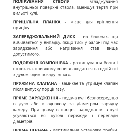
ПОЛІРУВАННЯ СТВОЛУ
- згладжування
внутрішньої поверхні ствола, зменшує тертя при
вильоті кулі.
ПРИЦІЛЬНА ПЛАНКА
- місце для кріплення
прицілу.
ЗАПЕРЕДЖУВАЛЬНИЙ ДИСК
- на балонах, що
вибивається у випадку, якщо тиск у балоні під час
заряджання або нагрівання став вище
допустимого.
ПОДОВЖНЯ КОМПОНІВКА
- розташування болта і
штовхача, при якому вони знаходяться на одній осі
з дулом, один позаду іншого.
ПРУЖИНА КЛАПАНА
- замикає та утримує клапан
після випуску порції газу.
ПРЯМЕ ЗАРЯДЖЕННЯ
- подача кулі безпосередньо
в дуло або в однакову за діаметром зарядну
камеру. При цьому в процесі заряджання з кулі
усуваються всі кутові переходи і перепади
діаметрів.
ПРЯМА ПОДАЧА
- вертикальна установка трубки,