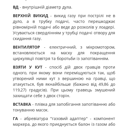
ВД
- внутрішній діаметр дула.
ВЕРХНІЙ ВИКИД
- викид газу при пострілі не в
дуло, а в трубку подачі, часто перешкоджає
рівномірній подачі або веде до розколів у лоадері.
Усувається свердлінням у трубці подачі отвору для
скидання газу.
ВЕНТИЛЯТОР
- електричний, з мікромотором,
встановлюється на маску для покращення
циркуляції повітря та боротьби із запотіванням.
ВЗЯТИ У КУТ
- спосіб дій двох гравців проти
одного, при якому вони переміщуються так, щоб
утворений ними кут з вершиною на гравці, що
атакується, був якнайбільше (бажано від 49,86 до
119,27) градусів). При цьому гравець змушений
захищати себе з двох сторін.
ВСТАВКА
- плівка для запобігання запотіванню або
тонуванню масок.
ГА
- абревіатура "газовий адаптер" - компонент
маркера, до якого приєднується балон із газом або