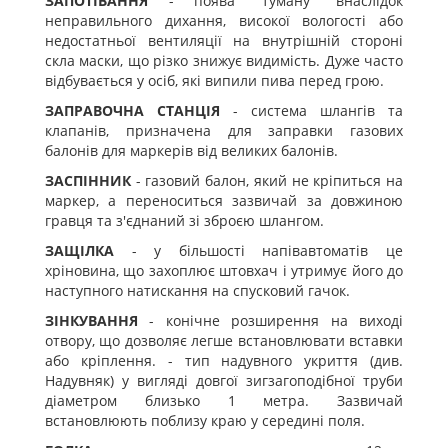
ЗАПОТІВАННЯ
- поява "туману" внаслідок
неправильного дихання, високої вологості або
недостатньої вентиляції на внутрішній стороні
скла маски, що різко знижує видимість. Дуже часто
відбувається у осіб, які випили пива перед грою.
ЗАПРАВОЧНА СТАНЦІЯ
- система шлангів та
клапанів, призначена для заправки газових
балонів для маркерів від великих балонів.
ЗАСПІННИК
- газовий балон, який не кріпиться на
маркер, а переноситься зазвичай за довжиною
гравця та з'єднаний зі зброєю шлангом.
ЗАЩІЛКА
- у більшості напівавтоматів це
хріновина, що захоплює штовхач і утримує його до
наступного натискання на спусковий гачок.
ЗІНКУВАННЯ
- конічне розширення на виході
отвору, що дозволяє легше встановлювати вставки
або кріплення. - тип надувного укриття (див.
Надувняк) у вигляді довгої зигзагоподібної труби
діаметром близько 1 метра. Зазвичай
встановлюють поблизу краю у середині поля.