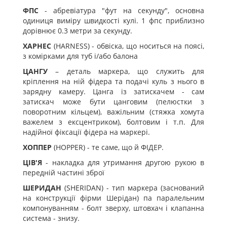
ФПС
- абревіатура "фут на секунду", основна
одиниця виміру швидкості кулі. 1 фпс приблизно
дорівнює 0.3 метри за секунду.
ХАРНЕС
(HARNESS) - обвіска, що носиться на поясі,
з комірками для туб і/або балона
ЦАНГУ
– деталь маркера, що служить для
кріплення на ній фідера та подачі куль з нього в
зарядну камеру. Цанга із затискачем - сам
затискач може бути цанговим (пелюстки з
поворотним кільцем), важільним (стяжка хомута
важелем з ексцентриком), болтовим і т.п. Для
надійної фіксації фідера на маркері.
ХОППЕР
(HOPPER) - те саме, що й ФІДЕР.
ЦІВ'Я
- накладка для утримання другою рукою в
передній частині зброї
ШЕРИДАН
(SHERIDAN) - тип маркера (заснований
на конструкції фірми Шерідан) па паралельним
компонуванням - болт зверху, штовхач і клапанна
система - знизу.