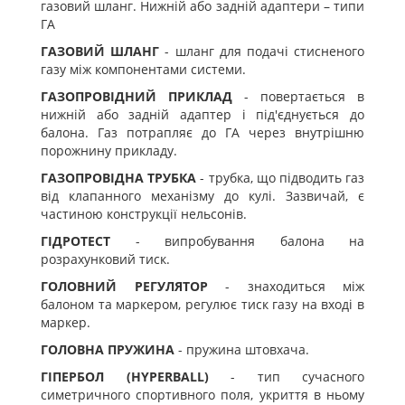
газовий шланг. Нижній або задній адаптери – типи
ГА
ГАЗОВИЙ ШЛАНГ
- шланг для подачі стисненого
газу між компонентами системи.
ГАЗОПРОВІДНИЙ ПРИКЛАД
- повертається в
нижній або задній адаптер і під'єднується до
балона. Газ потрапляє до ГА через внутрішню
порожнину прикладу.
ГАЗОПРОВІДНА ТРУБКА
- трубка, що підводить газ
від клапанного механізму до кулі. Зазвичай, є
частиною конструкції нельсонів.
ГІДРОТЕСТ
- випробування балона на
розрахунковий тиск.
ГОЛОВНИЙ РЕГУЛЯТОР
- знаходиться між
балоном та маркером, регулює тиск газу на вході в
маркер.
ГОЛОВНА ПРУЖИНА
- пружина штовхача.
ГІПЕРБОЛ (HYPERBALL)
- тип сучасного
симетричного спортивного поля, укриття в ньому