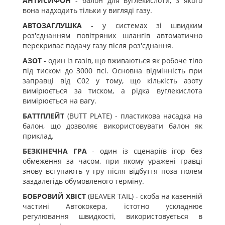
АНТИСИФОН
- балон для вуглекислоти, з якого
вона надходить тільки у вигляді газу.
АВТОЗАГЛУШКА
- у системах зі швидким
роз'єднанням повітряних шлангів автоматично
перекриває подачу газу після роз'єднання.
АЗОТ
- один із газів, що вживаються як робоче тіло
під тиском до 3000 псі. Основна відмінність при
заправці від С02 у тому, що кількість азоту
вимірюється за тиском, а рідка вуглекислота
вимірюється на вагу.
БАТТПЛЕЙТ
(BUTT PLATE) - пластикова насадка на
балон, що дозволяє використовувати балон як
приклад.
БЕЗКІНЕЧНА ГРА
- один із сценаріїв ігор без
обмеження за часом, при якому уражені гравці
знову вступають у гру після відбуття поза полем
заздалегідь обумовленого терміну.
БОБРОВИЙ ХВІСТ
(BEAVER TAIL) - скоба на казенній
частині Автококера, істотно ускладнює
регулювання швидкості, використовується в