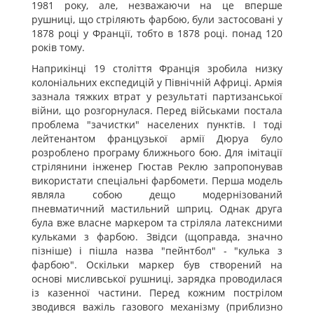
1981 року, але, незважаючи на це вперше
рушниці, що стріляють фарбою, були застосовані у
1878 році у Франції, тобто в 1878 році. понад 120
років тому.
Наприкінці 19 століття Франція зробила низку
колоніальних експедицій у Північній Африці. Армія
зазнала тяжких втрат у результаті партизанської
війни, що розгорнулася. Перед військами постала
проблема "зачистки" населених пунктів. І тоді
лейтенантом французької армії Дюруа було
розроблено програму ближнього бою. Для імітації
стрілянини інженер Гюстав Реклю запропонував
використати спеціальні фарбомети. Перша модель
являла собою дещо модернізований
пневматичний мастильний шприц. Однак друга
була вже власне маркером та стріляла латексними
кульками з фарбою. Звідси (щоправда, значно
пізніше) і пішла назва "пейнтбол" - "кулька з
фарбою". Оскільки маркер був створений на
основі мисливської рушниці, зарядка проводилася
із казенної частини. Перед кожним пострілом
зводився важіль газового механізму (приблизно