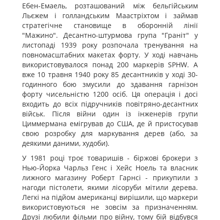
Ебен-Емаель, розташований між бельгійським
Льєжем і голландським Маастріхтом і займав
стратегічне становище в оборонній лінії
"Мажино". Десантно-штурмова група "Граніт" у
листопаді 1939 року розпочала тренування на
повномасштабних макетах форту. У ході навчань
використовувалося понад 200 маркерів SPHW. А
вже 10 травня 1940 року 85 десантників у ході 30-
годинного бою змусили до здавання гарнізон
форту чисельністю 1200 осіб. Ця операція і досі
входить до всіх підручників повітряно-десантних
військ. Після війни один із інженерів групи
Циммермана емігрував до США, де й пристосував
свою розробку для маркування дерев (або, за
деякими даними, худоби).
У 1981 році троє товаришів - біржові брокери з
Нью-Йорка Чарльз Генс і Хейс Ноель та власник
лижного магазину Роберт Гарнсі - прикупили з
нагоди пістолети, якими лісоруби мітили дерева.
Легкі на підйом американці вирішили, що маркери
використовуються не зовсім за призначенням.
Друзі любили фільми про війну, тому бій відбувся