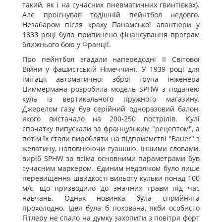
такий, як і на сучасних пневматичних гвинтівках).
Але проіснував тодішній пейнтбол недовго.
Незабаром після краху Панамської авантюри у
1888 році було припинено фінансування програм
ближнього бою у Франції.
Про пейнтбол згадали напередодні ІІ Світової
Війни у фашистській Німеччині. У 1939 році для
імітації автоматичної зброї група інженера
Циммермана розробила модель SPHW з подачею
куль із вертикального пружного магазину.
Джерелом газу був серійний одноразовий балон,
якого вистачало на 200-250 пострілів. Кулі
спочатку випускали за французьким "рецептом", а
потім їх стали виробляти на підприємстві "Bauer" з
желатину, наповнюючи гуашшю. Іншими словами,
виріб SPHW за всіма основними параметрами був
сучасним маркером. Єдиним недоліком було лише
перевищення швидкості вильоту кульки понад 100
м/с, що призводило до значних травм під час
навчань. Однак новинка була сприйнята
прохолодно. Ідея була б похована, якби особисто
Гітлеру не спало на думку захопити з повітря форт