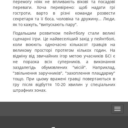
перемогу ніяк не впливають вікові та посадові
переваги. Хоча перевірено: щоб надати грі
гостроти, варто в різні команди розвести
секретаря та її боса, чоловіка та дружину... Люди,
як то кажуть, "випускають пару".
Подальшим розвитком пейнтболу стали великі
сценарні ігри. Це найвеселіший захід у пейнтболі,
коли воюють одночасно кількасот гравців на
великому просторі протягом кількох годин. На
відміну від звичайних ігор метою учасників БСІ є
не поразка всіх суперників, а виконання
заздалегідь обумовлених "місій". Наприклад,
"звільнення заручників", "захоплення плацдарму"
тощо. При цьому вражені гравці повертаються в
гру після відбуття 10-20 хвилин у спеціальних
штрафних зонах.