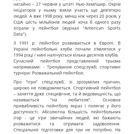
негайно – 27 червня у штаті Нью-Хемпшир. Окрім
ініціаторів у ньому взяли участь ще дев'ятеро
людей. А вже 1998 року, менш ніж через 20 років, у
США шість мільйонів людей хоча б одного разу
зіграли у пейнтбол (журнал "American Sports
Data").
З 1991 р. пейнтбол розвивається в Європі. В
Україні пейнтбольні клуби почали з'являтися у
1994 році і нині налічується кілька десятків клубів.
Сучасний пейнтбол представлений трьома
напрямками: - Тренування спецслужб; спортивні
турніри; Розважальний пейнтбол;
Про "ігри" спецслужб, зі зрозумілих причин,
широко не повідомляється. Спортивний пейнтбол
– заняття дуже специфічне, та й видовищність, що
називається "на любителя". Основна
привабливість пейнтболу якраз і полягає у його
доступності. Абсолютна більшість пейнтбольних
ігор - це ігри звичайних людей, які бажають
розважитися та отримати задоволення.
Спеціальної підготовки для гри не потрібно. На