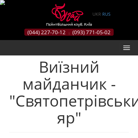
0
UKR
RUS
(044) 227-70-12
(093) 771-05-02
|
Виїзний
майданчик -
"Святопетрівськ
яр"