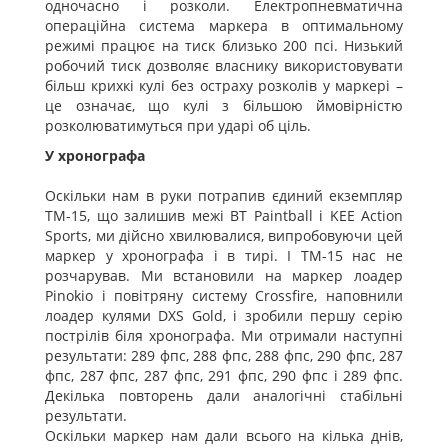
одночасно і розколи. Електропневматична
операційна система маркера в оптимальному
режимі працює на тиск близько 200 псі. Низький
робочий тиск дозволяє власнику використовувати
більш крихкі кулі без остраху розколів у маркері –
це означає, що кулі з більшою ймовірністю
розколюватимуться при ударі об ціль.
У хронографа
Оскільки нам в руки потрапив єдиний екземпляр
TM-15, що залишив межі BT Paintball і KEE Action
Sports, ми дійсно хвилювалися, випробовуючи цей
маркер у хронографа і в тирі. І TM-15 нас не
розчарував. Ми встановили на маркер лоадер
Pinokio і повітряну систему Crossfire, наповнили
лоадер кулями DXS Gold, і зробили першу серію
пострілів біля хронографа. Ми отримали наступні
результати: 289 фпс, 288 фпс, 288 фпс, 290 фпс, 287
фпс, 287 фпс, 287 фпс, 291 фпс, 290 фпс і 289 фпс.
Декілька повторень дали аналогічні стабільні
результати.
Оскільки маркер нам дали всього на кілька днів,