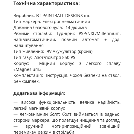
Технічна характеристика:
Виробник: BT PAINTBALL DESIGNS inc
Тип маркера: Електропневматичний
Довжина базового дула: 14 дюймів
Режими стрільби: Турнірні: PSP/NXL/Millennium,
напівавтоматичний, повний автомат + дод.
налаштування
Тип живлення: 9V Акумулятор (крона)
Тип газу: Азот/повітря 850 PSI
Корпус: Міцний корпус з легкого сплаву
«Magnesium»
Комплектація: Інструкція, чохол безпеки на ствол,
ремкомплек.
Додаткова інформація:
— висока функціональність, велика надійність,
легкий магнієвий корпус
— легкознімний болт; болт виймається із задньої
сторони маркера, що полегшує чищення та догляд
— зручний чотирипозиційний зовнішній
перемикач режимів стрільби