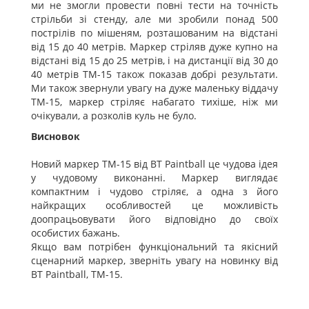
ми не змогли провести повні тести на точність
стрільби зі стенду, але ми зробили понад 500
пострілів по мішеням, розташованим на відстані
від 15 до 40 метрів. Маркер стріляв дуже купно на
відстані від 15 до 25 метрів, і на дистанції від 30 до
40 метрів TM-15 також показав добрі результати.
Ми також звернули увагу на дуже маленьку віддачу
TM-15, маркер стріляє набагато тихіше, ніж ми
очікували, а розколів куль не було.
Висновок
Новий маркер TM-15 від BT Paintball це чудова ідея
у чудовому виконанні. Маркер виглядає
компактним і чудово стріляє, а одна з його
найкращих особливостей це можливість
доопрацьовувати його відповідно до своїх
особистих бажань.
Якщо вам потрібен функціональний та якісний
сценарний маркер, зверніть увагу на новинку від
BT Paintball, TM-15.