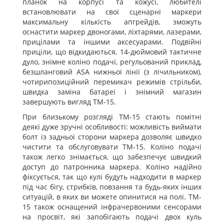
планок на корпусі та кожусі, любителі
встановлювати на свої сценарні маркери
максимальну кількість апгрейдів, зможуть
оснастити маркер двоногами, ліхтарями, лазерами,
прицілами та іншими аксесуарами. Подвійні
приціли, що відкидаються, 14-дюймовий тактичне
дуло, знімне коліно подачі, регульований приклад,
безшланговий ASA нижньої лінії (з лічильником),
чотирипозиційний перемикач режимів стрільби,
швидка заміна батареї і знімний магазин
завершують вигляд TM-15.
При близькому розгляді TM-15 стають помітні
деякі дуже зручні особливості: можливість виймати
болт із задньої сторони маркера дозволяє швидко
чистити та обслуговувати TM-15. Коліно подачі
також легко знімається, що забезпечує швидкий
доступ до патронника маркера. Коліно надійно
фіксується, так що кулі будуть надходити в маркер
під час бігу, стрибків, повзання та будь-яких інших
ситуацій, в яких ви можете опинитися на полі. TM-
15 також оснащений інфрачервоними сенсорами
на просвіт, які запобігають подачі двох куль