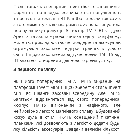
Після того, як сценарний пейнтбол став одним з
форматів, що швидко розвиваються популярність
та репутація компанії BT Paintball зросли так само,
з того моменту, як кілька років тому вона запустила
першу лінійку продукції. З тих пір TM-7, BT-s і дуло
Apex, а також їх чудова лінійка одягу, камуфляжу,
жилетів, прикладів, стволів, лоадерів та аксесуарів
отримувала захоплені відгуки гравців з усього
світу. І щодо захоплених відгуків, новий TM -15 від
BT здається створений для нового рівня успіху.
З першого погляду
Як і його попередник TM-7, TM-15 зібраний на
платформі Invert Mini і, щоб зберегти стиль Invert
Mini, всі шланги заховані всередину. Але TM-15
багатьом відрізняється від свого попередника.
Корпус TM-15 виконаний з надійного, але
неймовірно легкого магнієвого сплаву. Вбудований
кожух дула в стилі HK416 оснащений пікатинні
планками, які дозволяють з легкістю додати будь-
яку кількість аксесуарів. Завдяки великій кількості