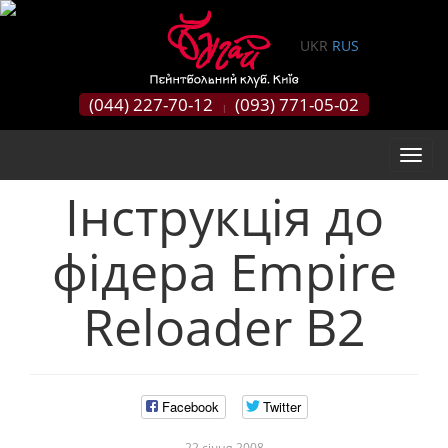
0
UKR
RUS
(044) 227-70-12
(093) 771-05-02
|
Інструкція до
фідера Empire
Reloader B2
Facebook
Twitter
22 сiчня 2008