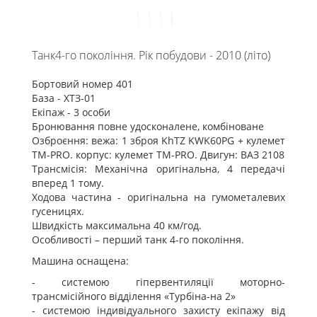
Танк4-го покоління. Рік побудови - 2010 (літо)
Бортовий номер 401
База - ХТЗ-01
Екіпаж - 3 особи
Бронювання повне удосконалене, комбіноване
Озброєння: вежа: 1 зброя KhTZ KWK60PG + кулемет
TM-PRO. корпус: кулемет TM-PRO. Двигун: ВАЗ 2108
Трансмісія: Механічна оригінальна, 4 передачі
вперед 1 тому.
Ходова частина - оригінальна на гумометалевих
гусеницях.
Швидкість максимальна 40 км/год.
Особливості – перший танк 4-го покоління.
Машина оснащена:
- системою гіпервентиляції моторно-
трансмісійного відділення «Турбіна-на 2»
- системою індивідуального захисту екіпажу від