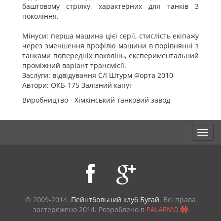
баштовому стрілку, характерних для танків 3
покоління.
Мінуси: перша машина цієї серії, стислість екіпажу
через зменшення профілю машини в порівнянні з
танками попередніх поколінь, експериментальний
проміжний варіант трансмісії.
Заслуги: відвідування С/І Штурм Форта 2010
Автори: ОКБ-175 Залізний капут
Виробництво - Хімкінський танковий завод
© 2009-2014.
Пейнтбольний клуб Бугай
. Всі права
застережено
2014. Розроблено в
PALAEMO