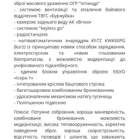
зброї масового ураження ОГР "Іхтіандр"
- системою вентиляції та опалення бойового
відділення ТВГС «Буржуйка»
- камерою заднього виду АК «Вічко»
- системою "keyless go"
- радіостанцією
- напівавтоматичним знаряддям KhTZ KWK60PG
(kurz) із принципово новим способом заряджання,
електроспуском та новим гільзованим
боєприпасом, з можливістю модернізації до
уніфікованого підкаліберного.
- єдиним блоком управління зброєю ЄБУО
«Іскра-1»
- інтегрованим кріслом баштового стрілка
- багатошаровим комбінованим бронюванням
- удосконаленим механізмом натягу гусениць
- Поліпшеною підвіскою
Плюси: Потужне озброєння, хороша маневреність,
комбіноване бронювання, можливість
модернізації, висока тяговооруженность, коректне
наведення зброї, хороша скорострільність,
відсутність проводів і шлангів, що заважають