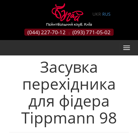
0
UKR
RUS
(044) 227-70-12
(093) 771-05-02
|
Засувка
перехідника
для фідера
Tippmann 98