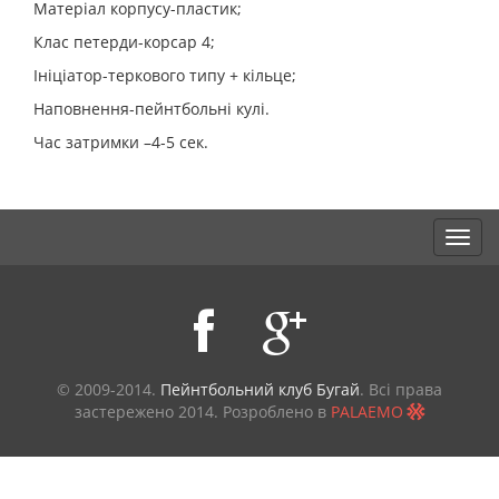
Матеріал корпусу-пластик;
Клас петерди-корсар 4;
Ініціатор-теркового типу + кільце;
Наповнення-пейнтбольні кулі.
Час затримки –4-5 сек.
© 2009-2014.
Пейнтбольний клуб Бугай
. Всі права
застережено
2014. Розроблено в
PALAEMO