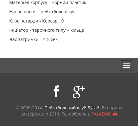
Матеріал корпусу – чорний пластик
Наповнювач - пейнтбольні кулі
Клас петарди - Корсар 10
Ініціатор - терочного типу + кільце
Час затримки – 4-5 сек.
© 2009-2014.
Пейнтбольний клуб Бугай
. Всі права
застережено
2014. Розроблено в
PALAEMO