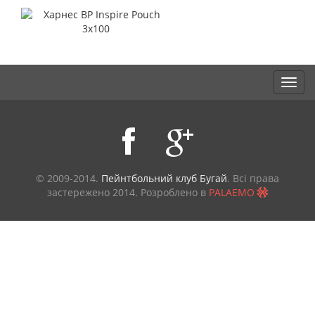
© 2009-2014.
Пейнтбольний клуб Бугай
. Всі права
застережено
2014. Розроблено в
PALAEMO