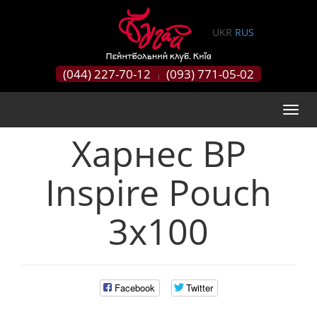
0
UKR
RUS
(044) 227-70-12
(093) 771-05-02
|
Харнес BP
Inspire Pouch
3x100
Facebook
Twitter