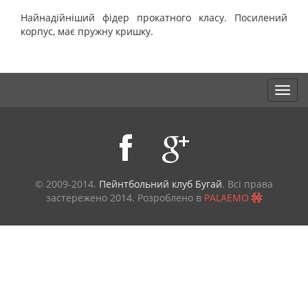
Найнадійніший фідер прокатного класу. Посилений
корпус, має пружну кришку.
© 2009-2014.
Пейнтбольний клуб Бугай
. Всі права
застережено
2014. Розроблено в
PALAEMO