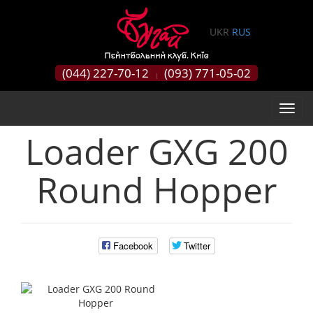
0
UKR
RUS
(044) 227-70-12
(093) 771-05-02
|
Loader GXG 200
Round Hopper
Facebook
Twitter