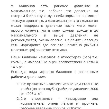
У баллонов есть рабочее давление и
максимальное, т.е. рабочее это давление на
котором баллон чувствует себя нормально и может
эксплуатироваться, а максимальное это сколько он
может выдержать давление после чего может
просто лопнуть, ни в коем случаи доходить до
максимального и выше давления не
рекомендуется, очень опасно. На самих баллонах
есть маркировка где всё это написано (выбиты
железные цифры возле вентиля)
Наши баллоны измеряют в атмосферах (бар) т.е.
кг/см3., а импортные в psi, соответственно 1атм =
14.5 psi.
Есть два вида игровых баллонов с различным
рабочим давлением:
1-е прокатные - алюминиевые или стальные
колбы (во всех клубах)рабочее давление 3000
psi (206 атм)
2-е спортивные - кевларовые или
композитные, очень лёгкие и прочные,
рабочее давление 4500 psi (310атм)