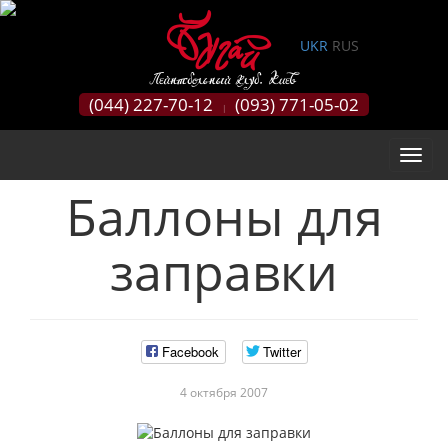
0
UKR
RUS
(044) 227-70-12
(093) 771-05-02
|
Баллоны для
заправки
Facebook
Twitter
4 октября 2007