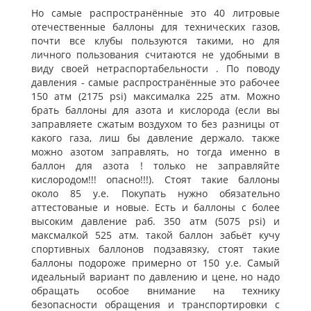
Но самые распространённые это 40 литровые
отечественные баллоны для технических газов,
почти все клубы пользуются такими, но для
личного пользования считаются не удобными в
виду своей нетраспортабельности . По поводу
давления - самые распространённые это рабочее
150 атм (2175 psi) максималка 225 атм. Можно
брать баллоны для азота и кислорода (если вы
заправляете сжатым воздухом то без разницы от
какого газа, лиш бы давление держало. также
можно азотом заправлять, но тогда именно в
баллон для азота ! только не заправляйте
кислородом!!! опасно!!!). Стоят такие баллоны
около 85 у.е. Покупать нужно обязательно
аттестованые и новые. Есть и баллоны с более
высоким давление раб. 350 атм (5075 psi) и
максмалкой 525 атм. такой баллон забьёт кучу
спортивных баллонов подзавязку, стоят такие
баллоны подороже примерно от 150 у.е. Самый
идеальный вариант по давлению и цене, но надо
обращать особое внимание на технику
безопасности обращения и транспортировки с