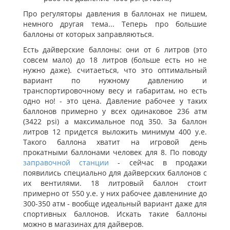
Про регуляторы давления в баллонах не пишем,
немного другая тема... Теперь про большие
баллоны от которых заправляються.
Есть дайверские баллоны: они от 6 литров (это
совсем мало) до 18 литров (больше есть но не
нужно даже). считаеться, что это оптимальный
вариант по нужному давлению и
транспортировочному весу и габаритам, но есть
одно но! - это цена. Давление рабочее у таких
баллонов примерно у всех одинаковое 236 атм
(3422 psi) а максимальное под 350. За баллон
литров 12 придется выложить минимум 400 у.е.
Такого баллона хватит на игровой день
прокатными баллонами человек для 8. По поводу
заправочной станции
- сейчас в продажи
появились специально для дайверских баллонов с
их вентилями. 18 литровый баллон стоит
примерно от 550 у.е. у них рабочее давлениние до
300-350 атм - вообще идеальный вариант даже для
спортивных баллонов. Искать такие баллоны
можно в магазинах для дайверов.