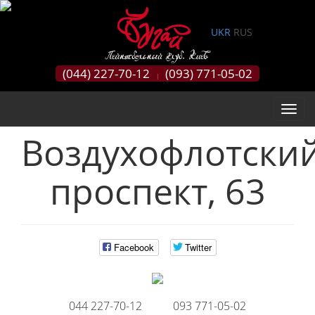
0
UKR
RUS
(044) 227-70-12
(093) 771-05-02
|
Воздухофлотски
проспект, 63
Facebook
Twitter
044 227-70-12
093 771-05-02