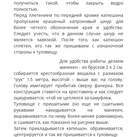
получиться такой, чтобы закрыть ведро
полностью.
Перед плетением по передней кромке капюшона
пропускаем крашеный капроновый шнур для
более четкого обозначения края и удобства.
Следует учесть, что в данном случае шнур не
является завязкой. После того, как капюшон
сплетен, его так же пришиваем с изнаночной
стороны к туловищу.
Для удобства работы делаем
манекен - из брусков 2 х 2 см.
собирается крестообразная вешалка с размахом
"рук" 1,5 метра, высотой – выше вас на голову.
Голову имитирует прибитая сверху фанерка. Вся
конструкция ставится на крестовину и как следует
ошкуривается, чтоб не цеплялся за камуфляж.
Туловище с пришитыми (но еще не сшитыми)
рукавами накидывается на манекен,
выравнивается по нему более-менее равномерно,
и сшивается, как показано на рисунке выше.
Затем прикладывается капюшон, обравнивается,
центрируется и так же пришивается к туловищу.