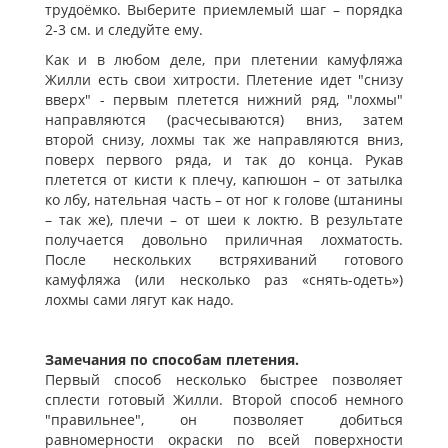
трудоёмко. Выберите приемлемый шаг – порядка
2-3 см. и следуйте ему.
Как и в любом деле, при плетении камуфляжа
Жилли есть свои хитрости. Плетение идет "снизу
вверх" - первым плетется нижний ряд, "лохмы"
направляются (расчесываются) вниз, затем
второй снизу, лохмы так же направляются вниз,
поверх первого ряда, и так до конца. Рукав
плетется от кисти к плечу, капюшон – от затылка
ко лбу, нательная часть – от ног к голове (штанины
– так же), плечи – от шеи к локтю. В результате
получается довольно приличная лохматость.
После нескольких встряхиваний готового
камуфляжа (или несколько раз «снять-одеть»)
лохмы сами лягут как надо.
Замечания по способам плетения.
Первый способ несколько быстрее позволяет
сплести готовый Жилли. Второй способ немного
"правильнее", он позволяет добиться
равномерности окраски по всей поверхности