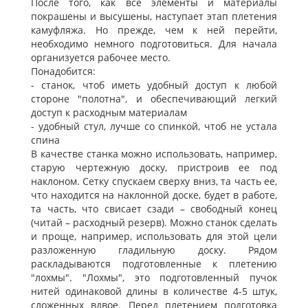
После того, как все элементы и материалы
покрашены и высушены, наступает этап плетения
камуфляжа. Но прежде, чем к ней перейти,
необходимо немного подготовиться. Для начала
организуется рабочее место.
Понадобится:
- станок, чтоб иметь удобный доступ к любой
стороне "полотна", и обеспечивающий легкий
доступ к расходным материалам
- удобный стул, лучше со спинкой, чтоб не устала
спина
В качестве станка можно использовать, например,
старую чертежную доску, пристроив ее под
наклоном. Сетку спускаем сверху вниз, та часть ее,
что находится на наклонной доске, будет в работе,
та часть, что свисает сзади – свободный конец
(читай – расходный резерв). Можно станок сделать
и проще, например, использовать для этой цели
разложенную гладильную доску. Рядом
раскладываются подготовленные к плетению
"лохмы". "Лохмы", это подготовленный пучок
нитей одинаковой длины в количестве 4-5 штук,
сложенных вдвое. Перед плетением подготовка