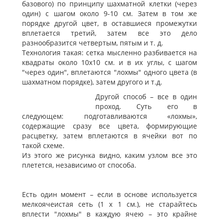
базового) по принципу шахматной клетки (через
один) с шагом около 9-10 см. Затем в том же
порядке другой цвет, в оставшиеся промежутки
вплетается третий, затем все это дело
разнообразится четвертым, пятым и т. д.
Технология такая: сетка мысленно разбивается на
квадраты около 10х10 см. и в их углы, с шагом
"через один", вплетаются "лохмы" одного цвета (в
шахматном порядке), затем другого и т.д.
Другой способ – все в один
проход. Суть его в
следующем: подготавливаются «лохмы»,
содержащие сразу все цвета, формирующие
расцветку, затем вплетаются в ячейки вот по
такой схеме.
Из этого же рисунка видно, каким узлом все это
плетется, независимо от способа.
Есть один момент – если в основе используется
мелкоячеистая сеть (1 х 1 см.), не старайтесь
вплести "лохмы" в каждую ячею – это крайне