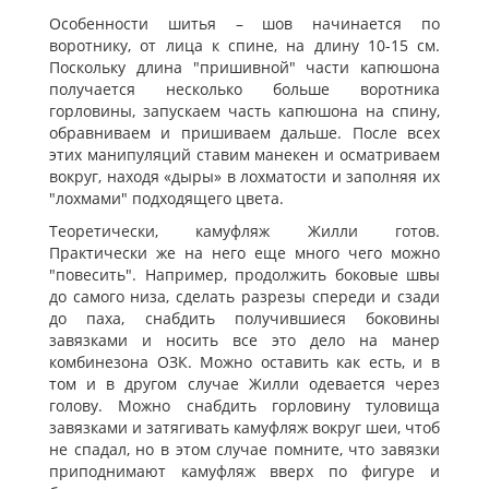
Особенности шитья – шов начинается по
воротнику, от лица к спине, на длину 10-15 см.
Поскольку длина "пришивной" части капюшона
получается несколько больше воротника
горловины, запускаем часть капюшона на спину,
обравниваем и пришиваем дальше. После всех
этих манипуляций ставим манекен и осматриваем
вокруг, находя «дыры» в лохматости и заполняя их
"лохмами" подходящего цвета.
Теоретически, камуфляж Жилли готов.
Практически же на него еще много чего можно
"повесить". Например, продолжить боковые швы
до самого низа, сделать разрезы спереди и сзади
до паха, снабдить получившиеся боковины
завязками и носить все это дело на манер
комбинезона ОЗК. Можно оставить как есть, и в
том и в другом случае Жилли одевается через
голову. Можно снабдить горловину туловища
завязками и затягивать камуфляж вокруг шеи, чтоб
не спадал, но в этом случае помните, что завязки
приподнимают камуфляж вверх по фигуре и