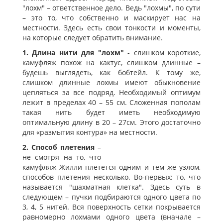
"лохм" – ответственное дело. Ведь "лохмы", по сути
– это то, что собственно и маскирует нас на
местности. Здесь есть свои тонкости и моменты,
на которые следует обратить внимание.
1. Длина нити для "лохм"
- слишком короткие,
камуфляж похож на кактус, слишком длинные –
будешь выглядеть, как бобтейл. К тому же,
слишком длинные лохмы имеют обыкновение
цепляться за все подряд. Необходимый оптимум
лежит в пределах 40 – 55 см. Сложенная пополам
такая нить будет иметь необходимую
оптимальную длину в 20 – 27см. Этого достаточно
для «размытия контура» на местности.
2. Способ плетения
–
не смотря на то, что
камуфляж Жилли плетется одним и тем же узлом,
способов плетения несколько. Во-первых: то, что
называется "шахматная клетка". Здесь суть в
следующем – пучки подбираются одного цвета по
3, 4, 5 нитей. Вся поверхность сетки покрывается
равномерно лохмами одного цвета (вначале –