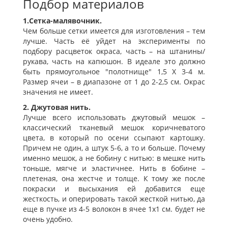
Подбор материалов
1.Сетка-малявочник.
Чем больше сетки имеется для изготовления – тем
лучше. Часть её уйдет на эксперименты по
подбору расцветок окраса, часть – на штанины/
рукава, часть на капюшон. В идеале это должно
быть прямоугольное "полотнище" 1,5 Х 3-4 м.
Размер ячеи – в диапазоне от 1 до 2-2,5 см. Окрас
значения не имеет.
2. Джутовая нить.
Лучше всего использовать джутовый мешок –
классический тканевый мешок коричневатого
цвета, в который по осени ссыпают картошку.
Причем не один, а штук 5-6, а то и больше. Почему
именно мешок, а не бобину с нитью: в мешке нить
тоньше, мягче и эластичнее. Нить в бобине –
плетеная, она жестче и толще. К тому же после
покраски и высыхания ей добавится еще
жесткость, и оперировать такой жесткой нитью, да
еще в пучке из 4-5 волокон в ячее 1х1 см. будет не
очень удобно.