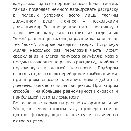
камуфляжа, однако первый способ более гибкий,
так как позволяет немного варьировать раскраску
в полевых условиях всего лишь "легким
движением руки" (точнее – несколькими
движениями). Все проще простого – поскольку в
этом случае камуфляж состоит из отдельных
"лохм" разного цвета, общая расцветка зависит от
тех "лохм", которые находятся сверху. Встряхнув
Жилли несколько раз, переложив часть "лохм"
сверху вниз и слегка причесав камуфляж, можно
получить совершенно разную расцветку, наиболее
подходящую к данной местности. Подбором
основных цветов и их перебором и комбинациями,
при первом способе плетения, можно добиться
довольно большого числа расцветок. При втором
способе – наибольшей равномерности окраски и
наибольшей густоты лохматости.
Вот основные варианты расцветок оригинальных
Жили, в левом нижнем углу приведен список
цветов, формирующих расцветку, и количество
нитей в пучке.