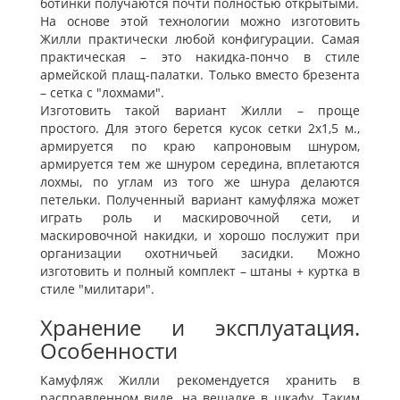
ботинки получаются почти полностью открытыми.
На основе этой технологии можно изготовить
Жилли практически любой конфигурации. Самая
практическая – это накидка-пончо в стиле
армейской плащ-палатки. Только вместо брезента
– сетка с "лохмами".
Изготовить такой вариант Жилли – проще
простого. Для этого берется кусок сетки 2х1,5 м.,
армируется по краю капроновым шнуром,
армируется тем же шнуром середина, вплетаются
лохмы, по углам из того же шнура делаются
петельки. Полученный вариант камуфляжа может
играть роль и маскировочной сети, и
маскировочной накидки, и хорошо послужит при
организации охотничьей засидки. Можно
изготовить и полный комплект – штаны + куртка в
стиле "милитари".
Хранение и эксплуатация.
Особенности
Камуфляж Жилли рекомендуется хранить в
расправленном виде, на вешалке в шкафу. Таким