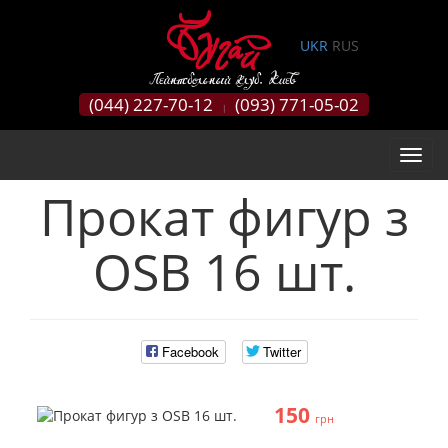
0
UKR
RUS
(044) 227-70-12
(093) 771-05-02
|
Прокат фигур з
ОSB 16 шт.
Facebook
Twitter
150
грн