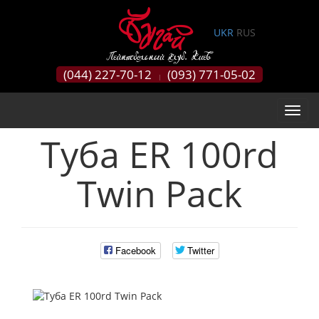
0
UKR
RUS
(044) 227-70-12
(093) 771-05-02
|
Туба ER 100rd
Twin Pack
Facebook
Twitter