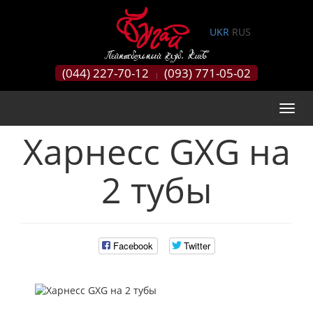
0
UKR
RUS
(044) 227-70-12
(093) 771-05-02
|
Харнесс GXG на
2 тубы
Facebook
Twitter